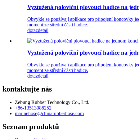
Vyztužená poloviční plovoucí hadice na je
Obvykle se používají aplikace pro připojení koncovky je
moment ze střední části hadice.
dotaz
detail
Vyztužená poloviční plovoucí hadice na jed
Obvykle se používají aplikace pro připojení koncovky je
moment ze střední části hadice.
dotaz
detail
kontaktujte nás
Zebung Rubber Technology Co., Ltd.
+86-13513086252
marinehose@chinarubberhose.com
Seznam produktů