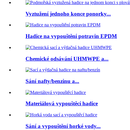
Vyztužení jednoho konce ponorky...
Hadice na vypouštění potravin EPDM
Chemické odsávání UHMWPE a...
Sání nafty/benzinu a...
Materiálová vypouštěcí hadice
Sání a vypouštění horké vody...