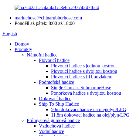
marinehose@chinarubberhose.com
Pondělí až pátek: 8:00 až 18:00
English
Domov
Produkty
Námořní hadice
Plovoucí hadice
Plovoucí hadice s jedinou kostrou
Plovoucí hadice s dvojitou kostrou
Plovoucí hadice s PU povlakem
Podmořská hadice
Single Carcass SubmarineHose
Ponorková hadice s dvojitou kostrou
Dokovací hadice
Ship To Ship Hadice
50m dokovací hadice na olej/plyn/LPG
11,8m dokovací hadice na olej/plyn/LPG
Průmyslová gumová hadice
Vzduchová hadice
Vodní hadice