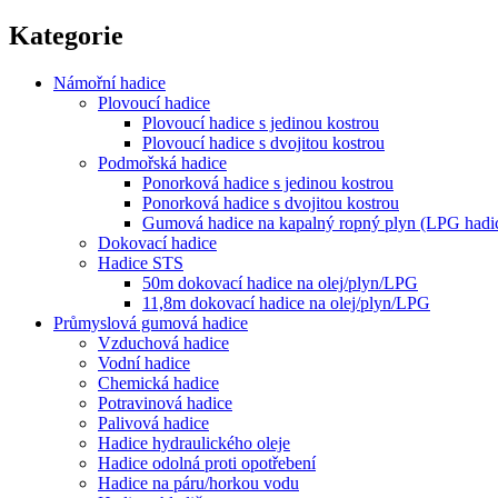
Kategorie
Námořní hadice
Plovoucí hadice
Plovoucí hadice s jedinou kostrou
Plovoucí hadice s dvojitou kostrou
Podmořská hadice
Ponorková hadice s jedinou kostrou
Ponorková hadice s dvojitou kostrou
Gumová hadice na kapalný ropný plyn (LPG hadi
Dokovací hadice
Hadice STS
50m dokovací hadice na olej/plyn/LPG
11,8m dokovací hadice na olej/plyn/LPG
Průmyslová gumová hadice
Vzduchová hadice
Vodní hadice
Chemická hadice
Potravinová hadice
Palivová hadice
Hadice hydraulického oleje
Hadice odolná proti opotřebení
Hadice na páru/horkou vodu