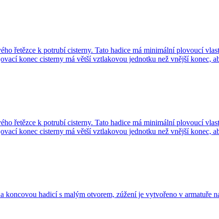
ého řetězce k potrubí cisterny. Tato hadice má minimální plovoucí vlastno
ojovací konec cisterny má větší vztlakovou jednotku než vnější konec, 
ého řetězce k potrubí cisterny. Tato hadice má minimální plovoucí vlastno
ojovací konec cisterny má větší vztlakovou jednotku než vnější konec, 
a koncovou hadicí s malým otvorem, zúžení je vytvořeno v armatuře na