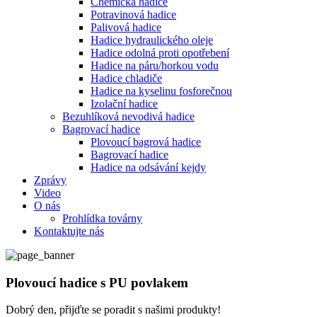
Chemická hadice
Potravinová hadice
Palivová hadice
Hadice hydraulického oleje
Hadice odolná proti opotřebení
Hadice na páru/horkou vodu
Hadice chladiče
Hadice na kyselinu fosforečnou
Izolační hadice
Bezuhlíková nevodivá hadice
Bagrovací hadice
Plovoucí bagrová hadice
Bagrovací hadice
Hadice na odsávání kejdy
Zprávy
Video
O nás
Prohlídka továrny
Kontaktujte nás
Plovoucí hadice s PU povlakem
Dobrý den, přijďte se poradit s našimi produkty!