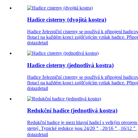
Hadice cisterny (dvojitá kostra)
Hadice železniční cisterny se používá k připojení hadicov
flotací na každém konci zajišťujícím vztlak hadice. Přip
dotaz
detail
Hadice cisterny (jednotlivá kostra)
Hadice železniční cisterny se používá k připojení hadicov
flotací na každém konci zajišťujícím vztlak hadice. Přip
dotaz
detail
Redukční hadice (jednotlivá kostra)
Redukční hadice je mezi hlavní hadicí s velkým otvorem 
stejný. Typické redukce jsou 24/20＂, 20/16＂, 16/12＂
dotaz
detail