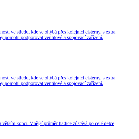
sti ve středu, kde se ohýbá přes kolejnici cisterny, s extra
aby pomohl podporovat ventilové a spojovací zařízení.
sti ve středu, kde se ohýbá přes kolejnici cisterny, s extra
aby pomohl podporovat ventilové a spojovací zařízení.
 větším konci. Vnější průměr hadice zůstává po celé délce