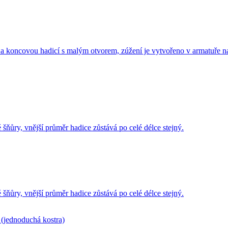
a koncovou hadicí s malým otvorem, zúžení je vytvořeno v armatuře na
šňůry, vnější průměr hadice zůstává po celé délce stejný.
šňůry, vnější průměr hadice zůstává po celé délce stejný.