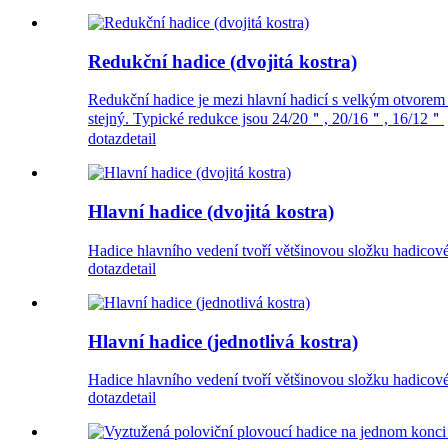
Redukční hadice (dvojitá kostra)
Redukční hadice je mezi hlavní hadicí s velkým otvorem 
stejný. Typické redukce jsou 24/20＂, 20/16＂, 16/12＂
dotaz
detail
Hlavní hadice (dvojitá kostra)
Hadice hlavního vedení tvoří většinovou složku hadicové 
dotaz
detail
Hlavní hadice (jednotlivá kostra)
Hadice hlavního vedení tvoří většinovou složku hadicové 
dotaz
detail