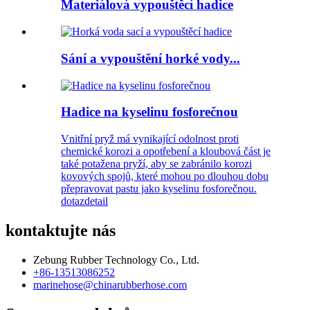
Materiálová vypouštěcí hadice
Sání a vypouštění horké vody...
Hadice na kyselinu fosforečnou
Vnitřní pryž má vynikající odolnost proti
chemické korozi a opotřebení a kloubová část je
také potažena pryží, aby se zabránilo korozi
kovových spojů, které mohou po dlouhou dobu
přepravovat pastu jako kyselinu fosforečnou.
dotaz
detail
kontaktujte nás
Zebung Rubber Technology Co., Ltd.
+86-13513086252
marinehose@chinarubberhose.com