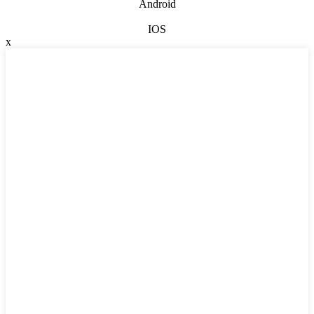
Android
IOS
x