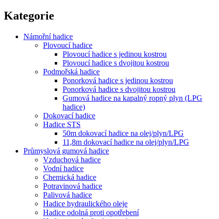
Kategorie
Námořní hadice
Plovoucí hadice
Plovoucí hadice s jedinou kostrou
Plovoucí hadice s dvojitou kostrou
Podmořská hadice
Ponorková hadice s jedinou kostrou
Ponorková hadice s dvojitou kostrou
Gumová hadice na kapalný ropný plyn (LPG
hadice)
Dokovací hadice
Hadice STS
50m dokovací hadice na olej/plyn/LPG
11,8m dokovací hadice na olej/plyn/LPG
Průmyslová gumová hadice
Vzduchová hadice
Vodní hadice
Chemická hadice
Potravinová hadice
Palivová hadice
Hadice hydraulického oleje
Hadice odolná proti opotřebení