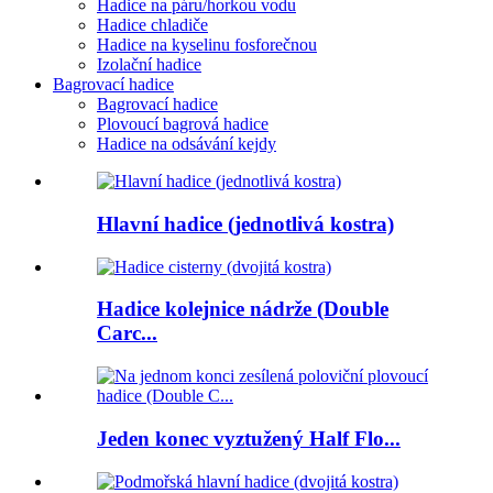
Hadice na páru/horkou vodu
Hadice chladiče
Hadice na kyselinu fosforečnou
Izolační hadice
Bagrovací hadice
Bagrovací hadice
Plovoucí bagrová hadice
Hadice na odsávání kejdy
Hlavní hadice (jednotlivá kostra)
Hadice kolejnice nádrže (Double
Carc...
Jeden konec vyztužený Half Flo...