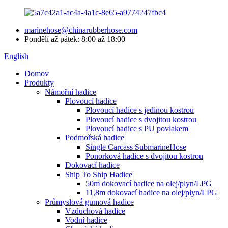
marinehose@chinarubberhose.com
Pondělí až pátek: 8:00 až 18:00
English
Domov
Produkty
Námořní hadice
Plovoucí hadice
Plovoucí hadice s jedinou kostrou
Plovoucí hadice s dvojitou kostrou
Plovoucí hadice s PU povlakem
Podmořská hadice
Single Carcass SubmarineHose
Ponorková hadice s dvojitou kostrou
Dokovací hadice
Ship To Ship Hadice
50m dokovací hadice na olej/plyn/LPG
11,8m dokovací hadice na olej/plyn/LPG
Průmyslová gumová hadice
Vzduchová hadice
Vodní hadice