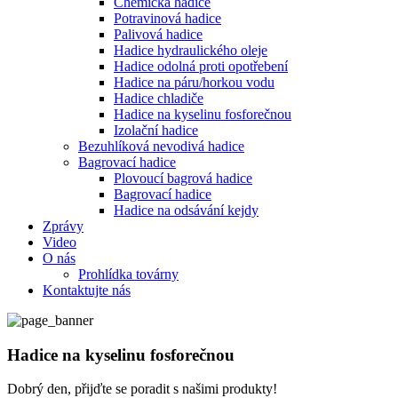
Chemická hadice
Potravinová hadice
Palivová hadice
Hadice hydraulického oleje
Hadice odolná proti opotřebení
Hadice na páru/horkou vodu
Hadice chladiče
Hadice na kyselinu fosforečnou
Izolační hadice
Bezuhlíková nevodivá hadice
Bagrovací hadice
Plovoucí bagrová hadice
Bagrovací hadice
Hadice na odsávání kejdy
Zprávy
Video
O nás
Prohlídka továrny
Kontaktujte nás
Hadice na kyselinu fosforečnou
Dobrý den, přijďte se poradit s našimi produkty!