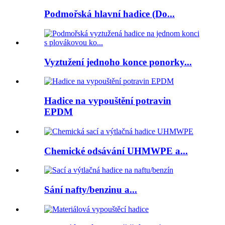
Podmořská hlavní hadice (Do...
Vyztužení jednoho konce ponorky...
Hadice na vypouštění potravin
EPDM
Chemické odsávání UHMWPE a...
Sání nafty/benzinu a...