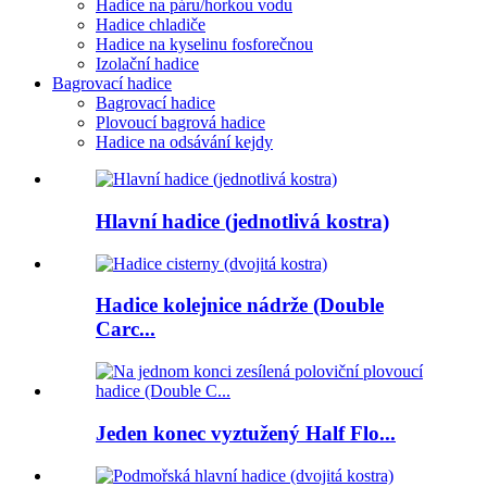
Hadice na páru/horkou vodu
Hadice chladiče
Hadice na kyselinu fosforečnou
Izolační hadice
Bagrovací hadice
Bagrovací hadice
Plovoucí bagrová hadice
Hadice na odsávání kejdy
Hlavní hadice (jednotlivá kostra)
Hadice kolejnice nádrže (Double
Carc...
Jeden konec vyztužený Half Flo...