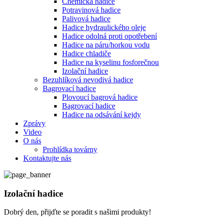
Chemická hadice
Potravinová hadice
Palivová hadice
Hadice hydraulického oleje
Hadice odolná proti opotřebení
Hadice na páru/horkou vodu
Hadice chladiče
Hadice na kyselinu fosforečnou
Izolační hadice
Bezuhlíková nevodivá hadice
Bagrovací hadice
Plovoucí bagrová hadice
Bagrovací hadice
Hadice na odsávání kejdy
Zprávy
Video
O nás
Prohlídka továrny
Kontaktujte nás
Izolační hadice
Dobrý den, přijďte se poradit s našimi produkty!