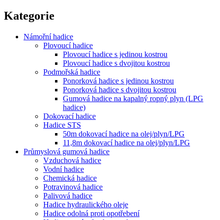
Kategorie
Námořní hadice
Plovoucí hadice
Plovoucí hadice s jedinou kostrou
Plovoucí hadice s dvojitou kostrou
Podmořská hadice
Ponorková hadice s jedinou kostrou
Ponorková hadice s dvojitou kostrou
Gumová hadice na kapalný ropný plyn (LPG
hadice)
Dokovací hadice
Hadice STS
50m dokovací hadice na olej/plyn/LPG
11,8m dokovací hadice na olej/plyn/LPG
Průmyslová gumová hadice
Vzduchová hadice
Vodní hadice
Chemická hadice
Potravinová hadice
Palivová hadice
Hadice hydraulického oleje
Hadice odolná proti opotřebení