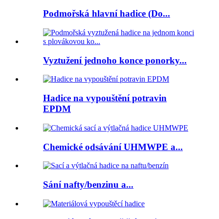
Podmořská hlavní hadice (Do...
Vyztužení jednoho konce ponorky...
Hadice na vypouštění potravin
EPDM
Chemické odsávání UHMWPE a...
Sání nafty/benzinu a...