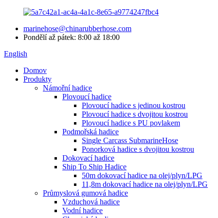
marinehose@chinarubberhose.com
Pondělí až pátek: 8:00 až 18:00
English
Domov
Produkty
Námořní hadice
Plovoucí hadice
Plovoucí hadice s jedinou kostrou
Plovoucí hadice s dvojitou kostrou
Plovoucí hadice s PU povlakem
Podmořská hadice
Single Carcass SubmarineHose
Ponorková hadice s dvojitou kostrou
Dokovací hadice
Ship To Ship Hadice
50m dokovací hadice na olej/plyn/LPG
11,8m dokovací hadice na olej/plyn/LPG
Průmyslová gumová hadice
Vzduchová hadice
Vodní hadice