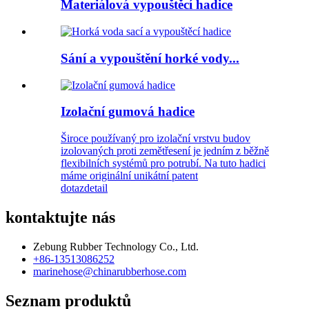
Materiálová vypouštěcí hadice
Sání a vypouštění horké vody...
Izolační gumová hadice
Široce používaný pro izolační vrstvu budov
izolovaných proti zemětřesení je jedním z běžně
flexibilních systémů pro potrubí. Na tuto hadici
máme originální unikátní patent
dotaz
detail
kontaktujte nás
Zebung Rubber Technology Co., Ltd.
+86-13513086252
marinehose@chinarubberhose.com
Seznam produktů