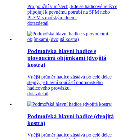
Pro použití v místech, kde se hadicové řetězce
připojují k pevnému potrubí na SPM nebo
PLEM s mořským dnem.
dotaz
detail
Podmořská hlavní hadice s
plovoucími objímkami (dvojitá
kostra)
Vnější průměr hadice zůstává po celé délce
stejný, je hlavní součástí podmořského
hadicového provázku.
dotaz
detail
Podmořská hlavní hadice (dvojitá
kostra)
Vnější průměr hadice zůstává po celé délce