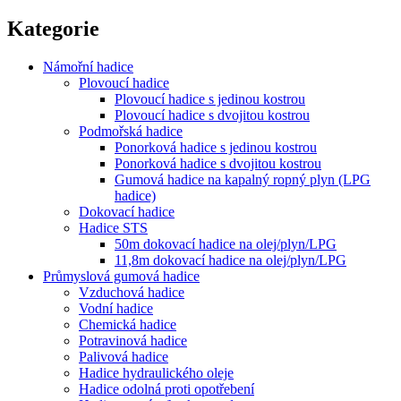
Kategorie
Námořní hadice
Plovoucí hadice
Plovoucí hadice s jedinou kostrou
Plovoucí hadice s dvojitou kostrou
Podmořská hadice
Ponorková hadice s jedinou kostrou
Ponorková hadice s dvojitou kostrou
Gumová hadice na kapalný ropný plyn (LPG
hadice)
Dokovací hadice
Hadice STS
50m dokovací hadice na olej/plyn/LPG
11,8m dokovací hadice na olej/plyn/LPG
Průmyslová gumová hadice
Vzduchová hadice
Vodní hadice
Chemická hadice
Potravinová hadice
Palivová hadice
Hadice hydraulického oleje
Hadice odolná proti opotřebení