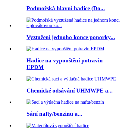
Podmořská hlavní hadice (Do...
Vyztužení jednoho konce ponorky...
Hadice na vypouštění potravin
EPDM
Chemické odsávání UHMWPE a...
Sání nafty/benzinu a...