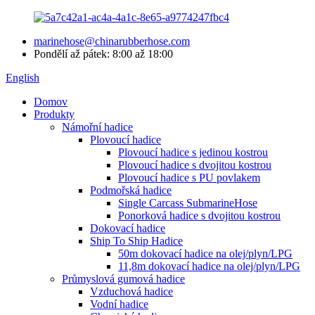
marinehose@chinarubberhose.com
Pondělí až pátek: 8:00 až 18:00
English
Domov
Produkty
Námořní hadice
Plovoucí hadice
Plovoucí hadice s jedinou kostrou
Plovoucí hadice s dvojitou kostrou
Plovoucí hadice s PU povlakem
Podmořská hadice
Single Carcass SubmarineHose
Ponorková hadice s dvojitou kostrou
Dokovací hadice
Ship To Ship Hadice
50m dokovací hadice na olej/plyn/LPG
11,8m dokovací hadice na olej/plyn/LPG
Průmyslová gumová hadice
Vzduchová hadice
Vodní hadice