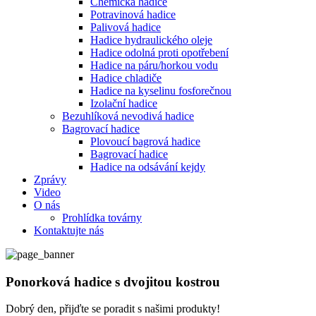
Chemická hadice
Potravinová hadice
Palivová hadice
Hadice hydraulického oleje
Hadice odolná proti opotřebení
Hadice na páru/horkou vodu
Hadice chladiče
Hadice na kyselinu fosforečnou
Izolační hadice
Bezuhlíková nevodivá hadice
Bagrovací hadice
Plovoucí bagrová hadice
Bagrovací hadice
Hadice na odsávání kejdy
Zprávy
Video
O nás
Prohlídka továrny
Kontaktujte nás
Ponorková hadice s dvojitou kostrou
Dobrý den, přijďte se poradit s našimi produkty!