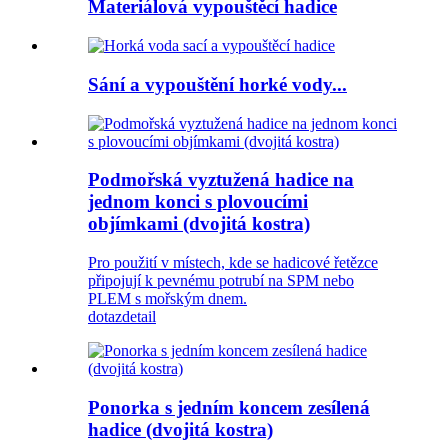
Materiálová vypouštěcí hadice
Sání a vypouštění horké vody...
Podmořská vyztužená hadice na
jednom konci s plovoucími
objímkami (dvojitá kostra)
Pro použití v místech, kde se hadicové řetězce
připojují k pevnému potrubí na SPM nebo
PLEM s mořským dnem.
dotaz
detail
Ponorka s jedním koncem zesílená
hadice (dvojitá kostra)