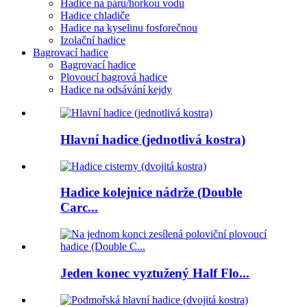
Hadice na páru/horkou vodu
Hadice chladiče
Hadice na kyselinu fosforečnou
Izolační hadice
Bagrovací hadice
Bagrovací hadice
Plovoucí bagrová hadice
Hadice na odsávání kejdy
Hlavní hadice (jednotlivá kostra)
Hadice kolejnice nádrže (Double
Carc...
Jeden konec vyztužený Half Flo...