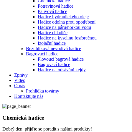
Chemická hadice
Potravinová hadice
Palivová hadice
Hadice hydraulického oleje
Hadice odolná proti opotřebení
Hadice na páru/horkou vodu
Hadice chladiče
Hadice na kyselinu fosforečnou
Izolační hadice
Bezuhlíková nevodivá hadice
Bagrovací hadice
Plovoucí bagrová hadice
Bagrovací hadice
Hadice na odsávání kejdy
Zprávy
Video
O nás
Prohlídka továrny
Kontaktujte nás
Chemická hadice
Dobrý den, přijďte se poradit s našimi produkty!