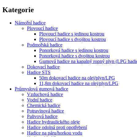
Kategorie
Námořní hadice
Plovoucí hadice
Plovoucí hadice s jedinou kostrou
Plovoucí hadice s dvojitou kostrou
Podmořská hadice
Ponorková hadice s jedinou kostrou
Ponorková hadice s dvojitou kostrou
Gumová hadice na kapalný ropný plyn (LPG hadi
Dokovací hadice
Hadice STS
50m dokovací hadice na olej/plyn/LPG
11,8m dokovací hadice na olej/plyn/LPG
Průmyslová gumová hadice
Vzduchová hadice
Vodní hadice
Chemická hadice
Potravinová hadice
Palivová hadice
Hadice hydraulického oleje
Hadice odolná proti opotřebení
Hadice na páru/horkou vodu