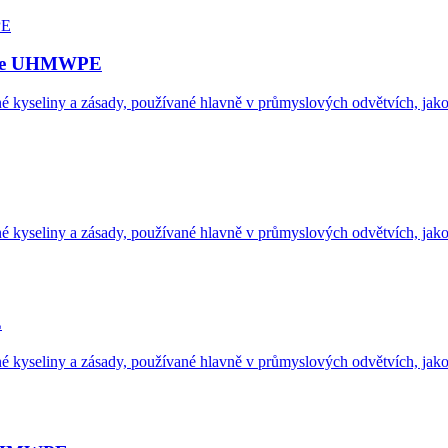
adice UHMWPE
né kyseliny a zásady, používané hlavně v průmyslových odvětvích, jako 
né kyseliny a zásady, používané hlavně v průmyslových odvětvích, jako 
E
né kyseliny a zásady, používané hlavně v průmyslových odvětvích, jako 