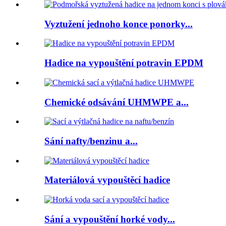
Vyztužení jednoho konce ponorky...
Hadice na vypouštění potravin EPDM
Chemické odsávání UHMWPE a...
Sání nafty/benzinu a...
Materiálová vypouštěcí hadice
Sání a vypouštění horké vody...