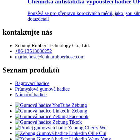
Chemická antistatická vypouštěcí hadic
Používá se pro přepravu korozivních médií, jako jsou sil
dotaz
detail
kontaktujte nás
Zebung Rubber Technology Co., Ltd.
+86-13513086252
marinehose@chinarubberhose.com
Seznam produktů
Bagrovací hadice
Průmyslová gumová hadice
Námořní hadice