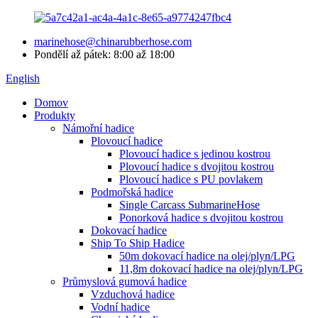
marinehose@chinarubberhose.com
Pondělí až pátek: 8:00 až 18:00
English
Domov
Produkty
Námořní hadice
Plovoucí hadice
Plovoucí hadice s jedinou kostrou
Plovoucí hadice s dvojitou kostrou
Plovoucí hadice s PU povlakem
Podmořská hadice
Single Carcass SubmarineHose
Ponorková hadice s dvojitou kostrou
Dokovací hadice
Ship To Ship Hadice
50m dokovací hadice na olej/plyn/LPG
11,8m dokovací hadice na olej/plyn/LPG
Průmyslová gumová hadice
Vzduchová hadice
Vodní hadice