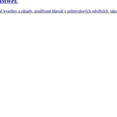
e UHMWPE
né kyseliny a zásady, používané hlavně v průmyslových odvětvích, jako 