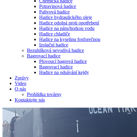
Chemická hadice
Potravinová hadice
Palivová hadice
Hadice hydraulického oleje
Hadice odolná proti opotřebení
Hadice na páru/horkou vodu
Hadice chladiče
Hadice na kyselinu fosforečnou
Izolační hadice
Bezuhlíková nevodivá hadice
Bagrovací hadice
Plovoucí bagrová hadice
Bagrovací hadice
Hadice na odsávání kejdy
Zprávy
Video
O nás
Prohlídka továrny
Kontaktujte nás