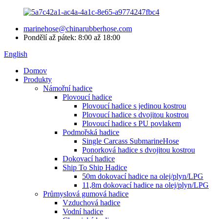
marinehose@chinarubberhose.com
Pondělí až pátek: 8:00 až 18:00
English
Domov
Produkty
Námořní hadice
Plovoucí hadice
Plovoucí hadice s jedinou kostrou
Plovoucí hadice s dvojitou kostrou
Plovoucí hadice s PU povlakem
Podmořská hadice
Single Carcass SubmarineHose
Ponorková hadice s dvojitou kostrou
Dokovací hadice
Ship To Ship Hadice
50m dokovací hadice na olej/plyn/LPG
11,8m dokovací hadice na olej/plyn/LPG
Průmyslová gumová hadice
Vzduchová hadice
Vodní hadice