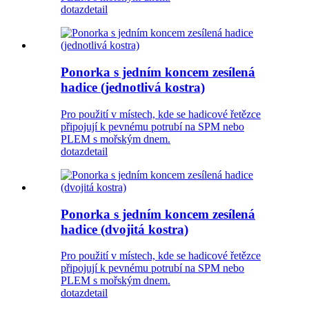
dotaz
detail
Ponorka s jedním koncem zesílená
hadice (jednotlivá kostra)
Pro použití v místech, kde se hadicové řetězce
připojují k pevnému potrubí na SPM nebo
PLEM s mořským dnem.
dotaz
detail
Ponorka s jedním koncem zesílená
hadice (dvojitá kostra)
Pro použití v místech, kde se hadicové řetězce
připojují k pevnému potrubí na SPM nebo
PLEM s mořským dnem.
dotaz
detail