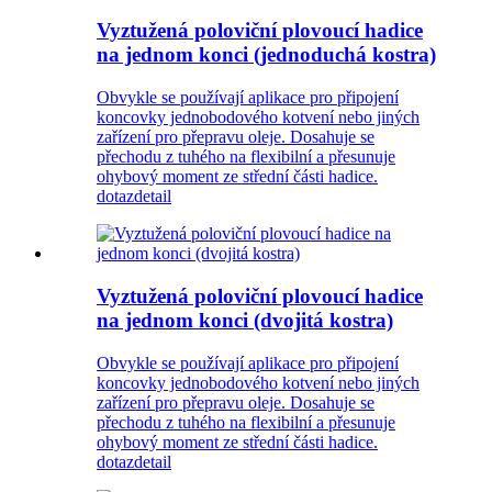
Vyztužená poloviční plovoucí hadice
na jednom konci (jednoduchá kostra)
Obvykle se používají aplikace pro připojení
koncovky jednobodového kotvení nebo jiných
zařízení pro přepravu oleje. Dosahuje se
přechodu z tuhého na flexibilní a přesunuje
ohybový moment ze střední části hadice.
dotaz
detail
Vyztužená poloviční plovoucí hadice
na jednom konci (dvojitá kostra)
Obvykle se používají aplikace pro připojení
koncovky jednobodového kotvení nebo jiných
zařízení pro přepravu oleje. Dosahuje se
přechodu z tuhého na flexibilní a přesunuje
ohybový moment ze střední části hadice.
dotaz
detail