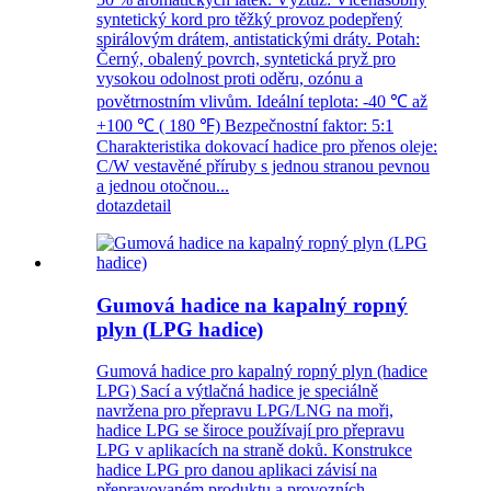
syntetický kord pro těžký provoz podepřený
spirálovým drátem, antistatickými dráty. Potah:
Černý, obalený povrch, syntetická pryž pro
vysokou odolnost proti oděru, ozónu a
povětrnostním vlivům. Ideální teplota: -40 ℃ až
+100 ℃ ( 180 ℉) Bezpečnostní faktor: 5:1
Charakteristika dokovací hadice pro přenos oleje:
C/W vestavěné příruby s jednou stranou pevnou
a jednou otočnou...
dotaz
detail
Gumová hadice na kapalný ropný
plyn (LPG hadice)
Gumová hadice pro kapalný ropný plyn (hadice
LPG) Sací a výtlačná hadice je speciálně
navržena pro přepravu LPG/LNG na moři,
hadice LPG se široce používají pro přepravu
LPG v aplikacích na straně doků. Konstrukce
hadice LPG pro danou aplikaci závisí na
přepravovaném produktu a provozních