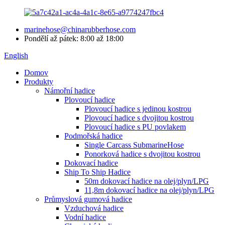
marinehose@chinarubberhose.com
Pondělí až pátek: 8:00 až 18:00
English
Domov
Produkty
Námořní hadice
Plovoucí hadice
Plovoucí hadice s jedinou kostrou
Plovoucí hadice s dvojitou kostrou
Plovoucí hadice s PU povlakem
Podmořská hadice
Single Carcass SubmarineHose
Ponorková hadice s dvojitou kostrou
Dokovací hadice
Ship To Ship Hadice
50m dokovací hadice na olej/plyn/LPG
11,8m dokovací hadice na olej/plyn/LPG
Průmyslová gumová hadice
Vzduchová hadice
Vodní hadice