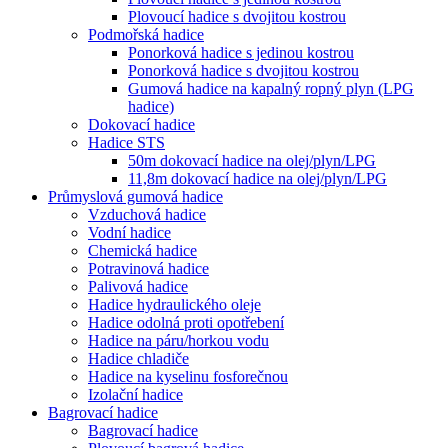
Plovoucí hadice s dvojitou kostrou
Podmořská hadice
Ponorková hadice s jedinou kostrou
Ponorková hadice s dvojitou kostrou
Gumová hadice na kapalný ropný plyn (LPG
hadice)
Dokovací hadice
Hadice STS
50m dokovací hadice na olej/plyn/LPG
11,8m dokovací hadice na olej/plyn/LPG
Průmyslová gumová hadice
Vzduchová hadice
Vodní hadice
Chemická hadice
Potravinová hadice
Palivová hadice
Hadice hydraulického oleje
Hadice odolná proti opotřebení
Hadice na páru/horkou vodu
Hadice chladiče
Hadice na kyselinu fosforečnou
Izolační hadice
Bagrovací hadice
Bagrovací hadice