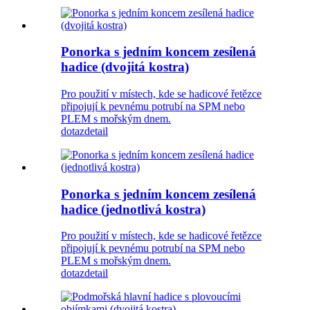
Ponorka s jedním koncem zesílená
hadice (dvojitá kostra)
Pro použití v místech, kde se hadicové řetězce
připojují k pevnému potrubí na SPM nebo
PLEM s mořským dnem.
dotaz
detail
Ponorka s jedním koncem zesílená
hadice (jednotlivá kostra)
Pro použití v místech, kde se hadicové řetězce
připojují k pevnému potrubí na SPM nebo
PLEM s mořským dnem.
dotaz
detail