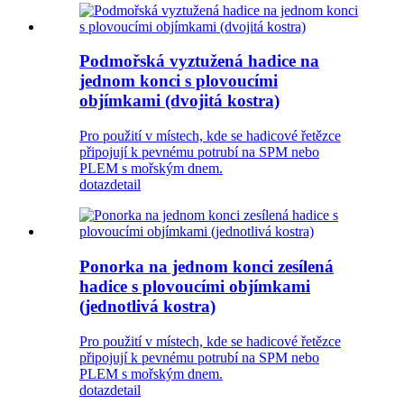
Podmořská vyztužená hadice na
jednom konci s plovoucími
objímkami (dvojitá kostra)
Pro použití v místech, kde se hadicové řetězce
připojují k pevnému potrubí na SPM nebo
PLEM s mořským dnem.
dotaz
detail
Ponorka na jednom konci zesílená
hadice s plovoucími objímkami
(jednotlivá kostra)
Pro použití v místech, kde se hadicové řetězce
připojují k pevnému potrubí na SPM nebo
PLEM s mořským dnem.
dotaz
detail