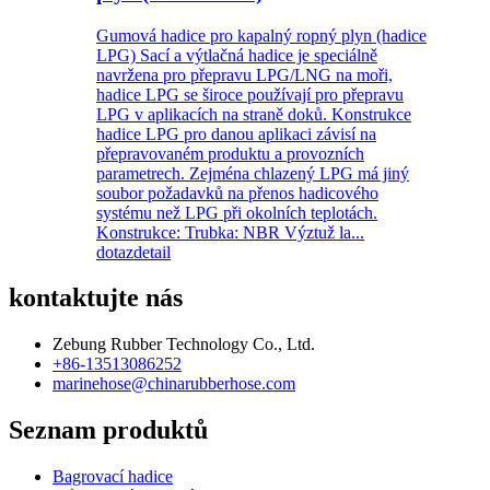
Gumová hadice pro kapalný ropný plyn (hadice
LPG) Sací a výtlačná hadice je speciálně
navržena pro přepravu LPG/LNG na moři,
hadice LPG se široce používají pro přepravu
LPG v aplikacích na straně doků. Konstrukce
hadice LPG pro danou aplikaci závisí na
přepravovaném produktu a provozních
parametrech. Zejména chlazený LPG má jiný
soubor požadavků na přenos hadicového
systému než LPG při okolních teplotách.
Konstrukce: Trubka: NBR Výztuž la...
dotaz
detail
kontaktujte nás
Zebung Rubber Technology Co., Ltd.
+86-13513086252
marinehose@chinarubberhose.com
Seznam produktů
Bagrovací hadice