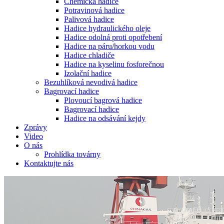
Chemická hadice
Potravinová hadice
Palivová hadice
Hadice hydraulického oleje
Hadice odolná proti opotřebení
Hadice na páru/horkou vodu
Hadice chladiče
Hadice na kyselinu fosforečnou
Izolační hadice
Bezuhlíková nevodivá hadice
Bagrovací hadice
Plovoucí bagrová hadice
Bagrovací hadice
Hadice na odsávání kejdy
Zprávy
Video
O nás
Prohlídka továrny
Kontaktujte nás