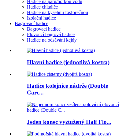
Hadice na páru/horkou vodu
Hadice chladiče
Hadice na kyselinu fosforečnou
Izolační hadice
Bagrovací hadice
Bagrovací hadice
Plovoucí bagrová hadice
Hadice na odsávání kejdy
Hlavní hadice (jednotlivá kostra)
Hadice kolejnice nádrže (Double
Carc...
Jeden konec vyztužený Half Flo...