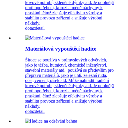
kovové potrubí, skleněné dýmky atd. Je odolnější
proti opotřebení, korozi a méně náchylný k
praskání, čímž zlepšuje efektivitu výroby a
stabilitu provozu zařízení a snižuje výrobní
náklady.
dotaz
detail
Materiálová vypouštěcí hadice
Široce se používá v průmyslových odvětvích,
jako je těžba, hutnictví, chemické inženýrství,
stavební materiály atd., používá se především pro
přepravu materiálů, jako je uhlí, železná ruda,
ocel, cement, písek atd. Může nahradit tradiční
kovové potrubí, skleněné dýmky atd. Je odolnější
proti opotřebení, korozi a méně náchylný k
praskání, čímž zlepšuje efektivitu výroby a
stabilitu provozu zařízení a snižuje výrobní
náklady.
dotaz
detail