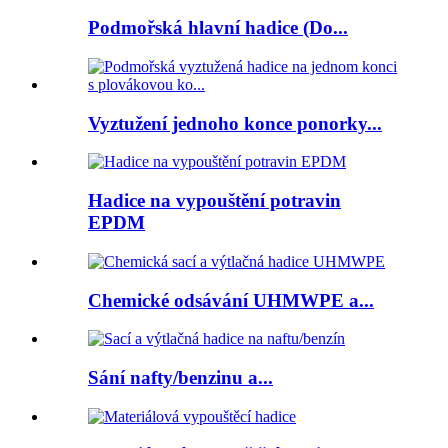
Podmořská hlavní hadice (Do...
Vyztužení jednoho konce ponorky...
Hadice na vypouštění potravin
EPDM
Chemické odsávání UHMWPE a...
Sání nafty/benzinu a...