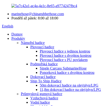
marinehose@chinarubberhose.com
Pondělí až pátek: 8:00 až 18:00
English
Domov
Produkty
Námořní hadice
Plovoucí hadice
Plovoucí hadice s jedinou kostrou
Plovoucí hadice s dvojitou kostrou
Plovoucí hadice s PU povlakem
Podmořská hadice
Single Carcass SubmarineHose
Ponorková hadice s dvojitou kostrou
Dokovací hadice
Ship To Ship Hadice
50m dokovací hadice na olej/plyn/LPG
11,8m dokovací hadice na olej/plyn/LPG
Průmyslová gumová hadice
Vzduchová hadice
Vodní hadice