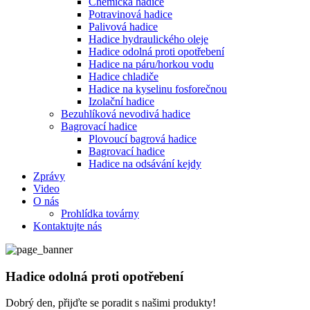
Chemická hadice
Potravinová hadice
Palivová hadice
Hadice hydraulického oleje
Hadice odolná proti opotřebení
Hadice na páru/horkou vodu
Hadice chladiče
Hadice na kyselinu fosforečnou
Izolační hadice
Bezuhlíková nevodivá hadice
Bagrovací hadice
Plovoucí bagrová hadice
Bagrovací hadice
Hadice na odsávání kejdy
Zprávy
Video
O nás
Prohlídka továrny
Kontaktujte nás
Hadice odolná proti opotřebení
Dobrý den, přijďte se poradit s našimi produkty!