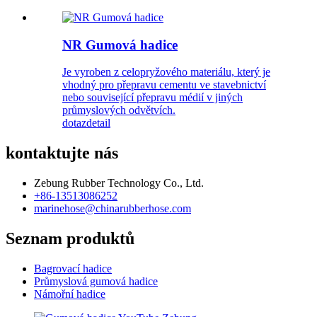
NR Gumová hadice
Je vyroben z celopryžového materiálu, který je
vhodný pro přepravu cementu ve stavebnictví
nebo související přepravu médií v jiných
průmyslových odvětvích.
dotaz
detail
kontaktujte nás
Zebung Rubber Technology Co., Ltd.
+86-13513086252
marinehose@chinarubberhose.com
Seznam produktů
Bagrovací hadice
Průmyslová gumová hadice
Námořní hadice