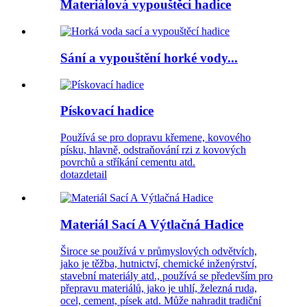
Materiálová vypouštěcí hadice
Sání a vypouštění horké vody...
Pískovací hadice
Používá se pro dopravu křemene, kovového
písku, hlavně, odstraňování rzi z kovových
povrchů a stříkání cementu atd.
dotaz
detail
Materiál Sací A Výtlačná Hadice
Široce se používá v průmyslových odvětvích,
jako je těžba, hutnictví, chemické inženýrství,
stavební materiály atd., používá se především pro
přepravu materiálů, jako je uhlí, železná ruda,
ocel, cement, písek atd. Může nahradit tradiční