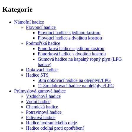
Kategorie
Námořní hadice
Plovoucí hadice
Plovoucí hadice s jedinou kostrou
Plovoucí hadice s dvojitou kostrou
Podmořská hadice
Ponorková hadice s jedinou kostrou
Ponorková hadice s dvojitou kostrou
Gumová hadice na kapalný ropný plyn (LPG
hadice)
Dokovací hadice
Hadice STS
50m dokovací hadice na olej/plyn/LPG
11,8m dokovací hadice na olej/plyn/LPG
Průmyslová gumová hadice
Vzduchová hadice
Vodní hadice
Chemická hadice
Potravinová hadice
Palivová hadice
Hadice hydraulického oleje
Hadice odolná proti opotřebení