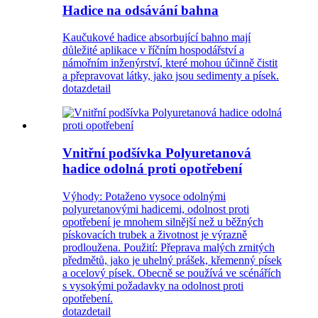
Hadice na odsávání bahna
Kaučukové hadice absorbující bahno mají
důležité aplikace v říčním hospodářství a
námořním inženýrství, které mohou účinně čistit
a přepravovat látky, jako jsou sedimenty a písek.
dotaz
detail
Vnitřní podšívka Polyuretanová
hadice odolná proti opotřebení
Výhody: Potaženo vysoce odolnými
polyuretanovými hadicemi, odolnost proti
opotřebení je mnohem silnější než u běžných
pískovacích trubek a životnost je výrazně
prodloužena. Použití: Přeprava malých zrnitých
předmětů, jako je uhelný prášek, křemenný písek
a ocelový písek. Obecně se používá ve scénářích
s vysokými požadavky na odolnost proti
opotřebení.
dotaz
detail