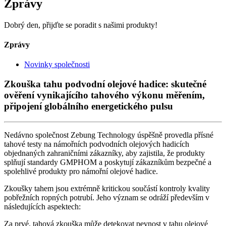
Zprávy
Dobrý den, přijďte se poradit s našimi produkty!
Zprávy
Novinky společnosti
Zkouška tahu podvodní olejové hadice: skutečné
ověření vynikajícího tahového výkonu měřením,
připojení globálního energetického pulsu
Nedávno společnost Zebung Technology úspěšně provedla přísné
tahové testy na námořních podvodních olejových hadicích
objednaných zahraničními zákazníky, aby zajistila, že produkty
splňují standardy GMPHOM a poskytují zákazníkům bezpečné a
spolehlivé produkty pro námořní olejové hadice.
Zkoušky tahem jsou extrémně kritickou součástí kontroly kvality
pobřežních ropných potrubí. Jeho význam se odráží především v
následujících aspektech:
Za prvé, tahová zkouška může detekovat pevnost v tahu olejové