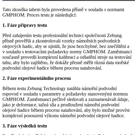
Tato zkouška tahem byla provedena přísně v souladu s normami
GMPHOM. Proces testu je následující:
1. Fáze přípravy testu
Před zahájením testu profesionální technici společnosti Zebung
přísně prověřili a zkontrolovali vzorky námořních podvodních
olejových hadic, aby se ujistili, že jsou bezchybné, bez znečištění a
v souladu s testovacími požadavky normy GMPHOM. Zaměstnanci
současně provedli komplexní kalibraci a odladění stroje na testování
tahu, aby bylo zajištěno, že dokáže přesně měřit různá data mořské
podvodní olejové hadice během procesu natahování.
2. Fáze experimentálního procesu
Během testu Zebung Technology natáhla námořní podvodní
ropovod v souladu s parametry a požadavky stanovenými normou
GMPHOM. Zaměstnanci pečlivě sledovali a zaznamenávali údaje,
jako je deformace, tažná síla a prodloužení námořní podvodní
olejové hadice během procesu natahování, aby bylo možné provést
komplexní posouzení výkonu námořní podvodní olejové hadice.
3. Fáze výsledků testu