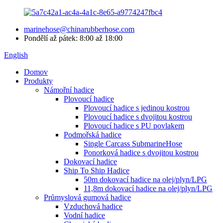
marinehose@chinarubberhose.com
Pondělí až pátek: 8:00 až 18:00
English
Domov
Produkty
Námořní hadice
Plovoucí hadice
Plovoucí hadice s jedinou kostrou
Plovoucí hadice s dvojitou kostrou
Plovoucí hadice s PU povlakem
Podmořská hadice
Single Carcass SubmarineHose
Ponorková hadice s dvojitou kostrou
Dokovací hadice
Ship To Ship Hadice
50m dokovací hadice na olej/plyn/LPG
11,8m dokovací hadice na olej/plyn/LPG
Průmyslová gumová hadice
Vzduchová hadice
Vodní hadice