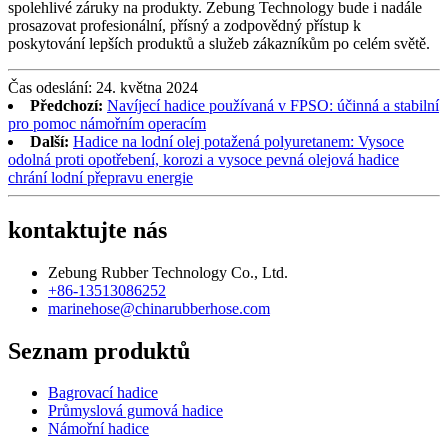
spolehlivé záruky na produkty. Zebung Technology bude i nadále
prosazovat profesionální, přísný a zodpovědný přístup k
poskytování lepších produktů a služeb zákazníkům po celém světě.
Čas odeslání: 24. května 2024
Předchozí:
Navíjecí hadice používaná v FPSO: účinná a stabilní
pro pomoc námořním operacím
Další:
Hadice na lodní olej potažená polyuretanem: Vysoce
odolná proti opotřebení, korozi a vysoce pevná olejová hadice
chrání lodní přepravu energie
kontaktujte nás
Zebung Rubber Technology Co., Ltd.
+86-13513086252
marinehose@chinarubberhose.com
Seznam produktů
Bagrovací hadice
Průmyslová gumová hadice
Námořní hadice