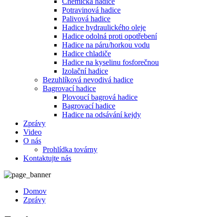
Chemická hadice
Potravinová hadice
Palivová hadice
Hadice hydraulického oleje
Hadice odolná proti opotřebení
Hadice na páru/horkou vodu
Hadice chladiče
Hadice na kyselinu fosforečnou
Izolační hadice
Bezuhlíková nevodivá hadice
Bagrovací hadice
Plovoucí bagrová hadice
Bagrovací hadice
Hadice na odsávání kejdy
Zprávy
Video
O nás
Prohlídka továrny
Kontaktujte nás
Domov
Zprávy