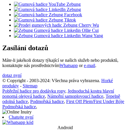
Zasílání dotazů
Máte-li jakékoli dotazy týkající se našich služeb nebo produktů,
kontaktujte nás prostřednictvím
Whatsapp
or
e-mail
.
dotaz nyní
© Copyright - 2003-2024: Všechna práva vyhrazena.
Horké
produkty
-
Sitemap
Pobřežní hadice pro dodávku ropy
,
Jednoduchá kostra hlavní
ponorná olejová hadice
,
Námořní samoplovoucí hadice
,
Tepelně
odolná hadice
,
Podmořská hadice
,
First Off Plem/First Under Bóje
Podmořská hadice
,
Chatujte nyní
Android