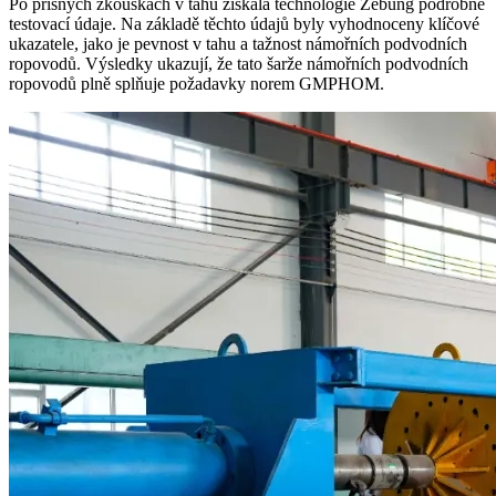
Po přísných zkouškách v tahu získala technologie Zebung podrobné
testovací údaje. Na základě těchto údajů byly vyhodnoceny klíčové
ukazatele, jako je pevnost v tahu a tažnost námořních podvodních
ropovodů. Výsledky ukazují, že tato šarže námořních podvodních
ropovodů plně splňuje požadavky norem GMPHOM.