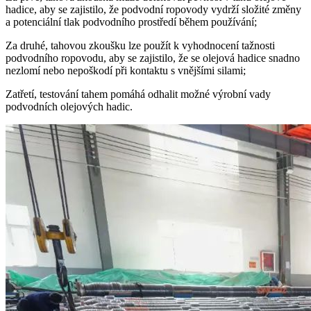
hadice, aby se zajistilo, že podvodní ropovody vydrží složité změny
a potenciální tlak podvodního prostředí během používání;
Za druhé, tahovou zkoušku lze použít k vyhodnocení tažnosti
podvodního ropovodu, aby se zajistilo, že se olejová hadice snadno
nezlomí nebo nepoškodí při kontaktu s vnějšími silami;
Zatřetí, testování tahem pomáhá odhalit možné výrobní vady
podvodních olejových hadic.