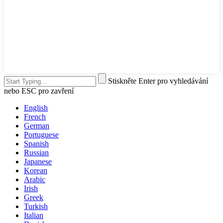
Stiskněte Enter pro vyhledávání
nebo ESC pro zavření
English
French
German
Portuguese
Spanish
Russian
Japanese
Korean
Arabic
Irish
Greek
Turkish
Italian