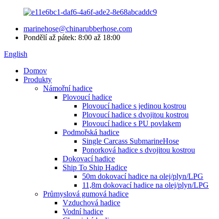
marinehose@chinarubberhose.com
Pondělí až pátek: 8:00 až 18:00
English
Domov
Produkty
Námořní hadice
Plovoucí hadice
Plovoucí hadice s jedinou kostrou
Plovoucí hadice s dvojitou kostrou
Plovoucí hadice s PU povlakem
Podmořská hadice
Single Carcass SubmarineHose
Ponorková hadice s dvojitou kostrou
Dokovací hadice
Ship To Ship Hadice
50m dokovací hadice na olej/plyn/LPG
11,8m dokovací hadice na olej/plyn/LPG
Průmyslová gumová hadice
Vzduchová hadice
Vodní hadice