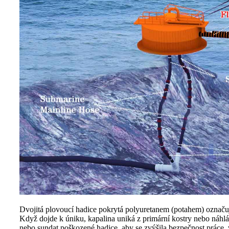
Dvojitá plovoucí hadice pokrytá polyuretanem (potahem) označuje
Když dojde k úniku, kapalina uniká z primární kostry nebo náhlá
nebo sundat poškozené hadice, aby se zvýšila bezpečnost práce, v 