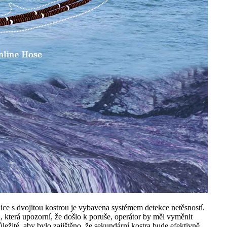
ice s dvojitou kostrou je vybavena systémem detekce netěsností.
 která upozorní, že došlo k poruše, operátor by měl vyměnit
ležité, aby bylo zajištěno, že sekundární kostra bude efektivně