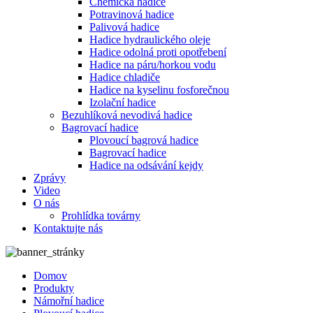
Chemická hadice
Potravinová hadice
Palivová hadice
Hadice hydraulického oleje
Hadice odolná proti opotřebení
Hadice na páru/horkou vodu
Hadice chladiče
Hadice na kyselinu fosforečnou
Izolační hadice
Bezuhlíková nevodivá hadice
Bagrovací hadice
Plovoucí bagrová hadice
Bagrovací hadice
Hadice na odsávání kejdy
Zprávy
Video
O nás
Prohlídka továrny
Kontaktujte nás
Domov
Produkty
Námořní hadice