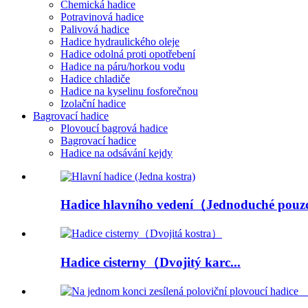
Chemická hadice
Potravinová hadice
Palivová hadice
Hadice hydraulického oleje
Hadice odolná proti opotřebení
Hadice na páru/horkou vodu
Hadice chladiče
Hadice na kyselinu fosforečnou
Izolační hadice
Bagrovací hadice
Plovoucí bagrová hadice
Bagrovací hadice
Hadice na odsávání kejdy
Hadice hlavního vedení（Jednoduché pouzd
Hadice cisterny（Dvojitý karc...