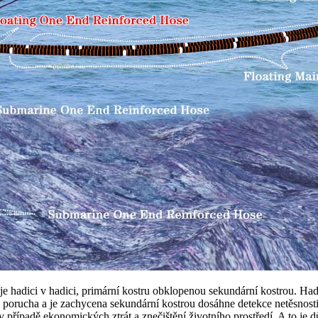
 hadici v hadici, primární kostru obklopenou sekundární kostrou. Had
 porucha a je zachycena sekundární kostrou dosáhne detekce netěsnosti,
případě ekonomických ztrát a znečištění životního prostředí. A to je dů