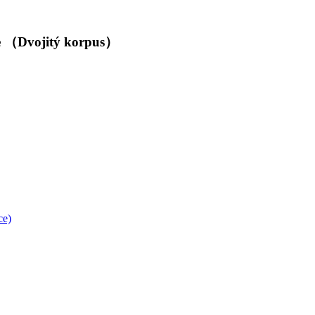
ce （Dvojitý korpus）
ce)