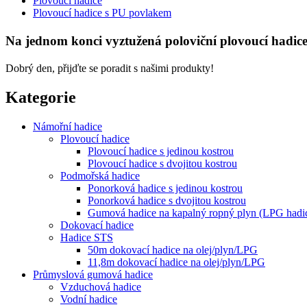
Plovoucí hadice
Plovoucí hadice s PU povlakem
Na jednom konci vyztužená poloviční plovoucí hadi
Dobrý den, přijďte se poradit s našimi produkty!
Kategorie
Námořní hadice
Plovoucí hadice
Plovoucí hadice s jedinou kostrou
Plovoucí hadice s dvojitou kostrou
Podmořská hadice
Ponorková hadice s jedinou kostrou
Ponorková hadice s dvojitou kostrou
Gumová hadice na kapalný ropný plyn (LPG hadi
Dokovací hadice
Hadice STS
50m dokovací hadice na olej/plyn/LPG
11,8m dokovací hadice na olej/plyn/LPG
Průmyslová gumová hadice
Vzduchová hadice
Vodní hadice